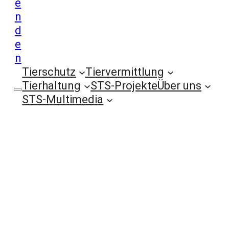
e
n
d
e
n
Tierschutz
Tiervermittlung
Tierhaltung
STS-Projekte
Über uns
STS-Multimedia