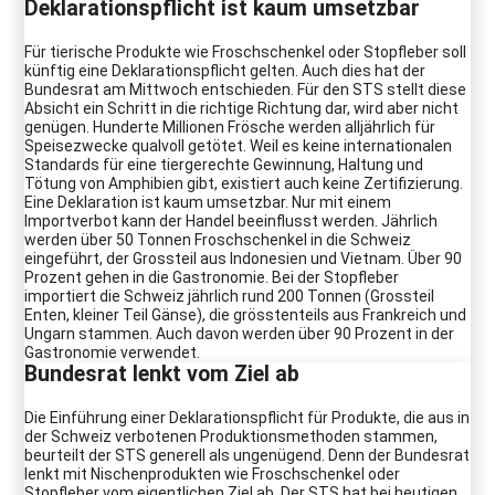
Deklarationspflicht ist kaum umsetzbar
Für tierische Produkte wie Froschschenkel oder Stopfleber soll
künftig eine Deklarationspflicht gelten. Auch dies hat der
Bundesrat am Mittwoch entschieden. Für den STS stellt diese
Absicht ein Schritt in die richtige Richtung dar, wird aber nicht
genügen. Hunderte Millionen Frösche werden alljährlich für
Speisezwecke qualvoll getötet. Weil es keine internationalen
Standards für eine tiergerechte Gewinnung, Haltung und
Tötung von Amphibien gibt, existiert auch keine Zertifizierung.
Eine Deklaration ist kaum umsetzbar. Nur mit einem
Importverbot kann der Handel beeinflusst werden. Jährlich
werden über 50 Tonnen Froschschenkel in die Schweiz
eingeführt, der Grossteil aus Indonesien und Vietnam. Über 90
Prozent gehen in die Gastronomie. Bei der Stopfleber
importiert die Schweiz jährlich rund 200 Tonnen (Grossteil
Enten, kleiner Teil Gänse), die grösstenteils aus Frankreich und
Ungarn stammen. Auch davon werden über 90 Prozent in der
Gastronomie verwendet.
Bundesrat lenkt vom Ziel ab
Die Einführung einer Deklarationspflicht für Produkte, die aus in
der Schweiz verbotenen Produktionsmethoden stammen,
beurteilt der STS generell als ungenügend. Denn der Bundesrat
lenkt mit Nischenprodukten wie Froschschenkel oder
Stopfleber vom eigentlichen Ziel ab. Der STS hat bei heutigen