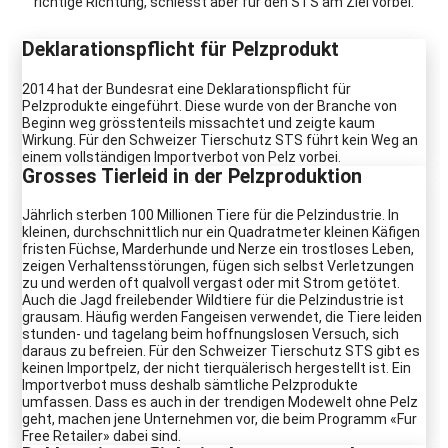
richtige Richtung, schiesst aber für den STS am Ziel vorbei.
Deklarationspflicht für Pelzprodukt
2014 hat der Bundesrat eine Deklarationspflicht für
Pelzprodukte eingeführt. Diese wurde von der Branche von
Beginn weg grösstenteils missachtet und zeigte kaum
Wirkung. Für den Schweizer Tierschutz STS führt kein Weg an
einem vollständigen Importverbot von Pelz vorbei.
Grosses Tierleid in der Pelzproduktion
Jährlich sterben 100 Millionen Tiere für die Pelzindustrie. In
kleinen, durchschnittlich nur ein Quadratmeter kleinen Käfigen
fristen Füchse, Marderhunde und Nerze ein trostloses Leben,
zeigen Verhaltensstörungen, fügen sich selbst Verletzungen
zu und werden oft qualvoll vergast oder mit Strom getötet.
Auch die Jagd freilebender Wildtiere für die Pelzindustrie ist
grausam. Häufig werden Fangeisen verwendet, die Tiere leiden
stunden- und tagelang beim hoffnungslosen Versuch, sich
daraus zu befreien. Für den Schweizer Tierschutz STS gibt es
keinen Importpelz, der nicht tierquälerisch hergestellt ist. Ein
Importverbot muss deshalb sämtliche Pelzprodukte
umfassen. Dass es auch in der trendigen Modewelt ohne Pelz
geht, machen jene Unternehmen vor, die beim Programm «Fur
Free Retailer» dabei sind.