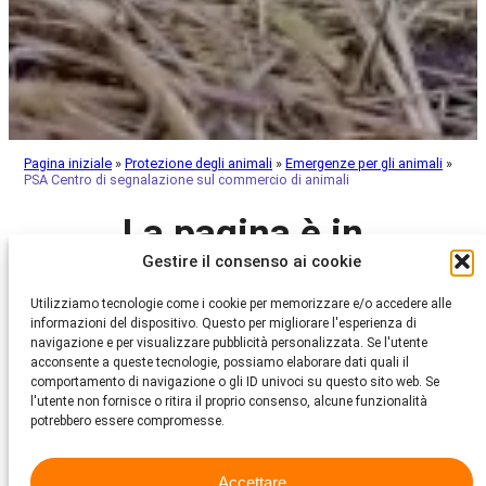
Pagina iniziale
»
Protezione degli animali
»
Emergenze per gli animali
»
PSA Centro di segnalazione sul commercio di animali
La pagina è in
Gestire il consenso ai cookie
costruzione
Utilizziamo tecnologie come i cookie per memorizzare e/o accedere alle
informazioni del dispositivo. Questo per migliorare l'esperienza di
navigazione e per visualizzare pubblicità personalizzata. Se l'utente
Attualmente siamo ancora in fase di costruzione e stiamo
acconsente a queste tecnologie, possiamo elaborare dati quali il
lavorando per preparare tutti i contenuti per voi.
comportamento di navigazione o gli ID univoci su questo sito web. Se
Vi preghiamo di essere pazienti mentre aggiungiamo gli ultimi
l'utente non fornisce o ritira il proprio consenso, alcune funzionalità
ritocchi e le ultime informazioni.
potrebbero essere compromesse.
Grazie per la vostra comprensione e tornate a trovarci presto!
Accettare