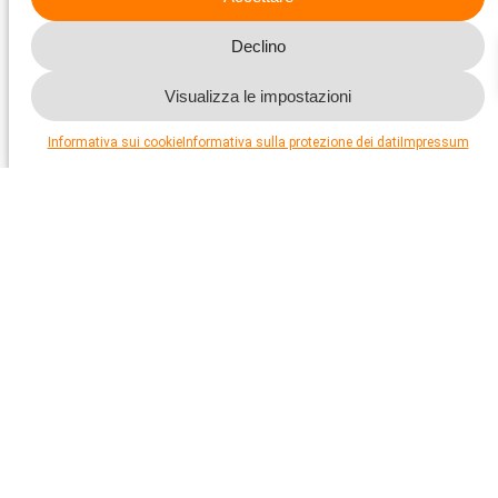
Volete sostenerci?
Declino
Visualizza le impostazioni
Informativa sui cookie
Informativa sulla protezione dei dati
Impressum
Sosteneteci per aiutare gli animali
Aiutateci ad aiutare gli animali. Con le vostre donazioni,
lavoriamo con costanza e ostinazione per migliorare in modo
tangibile le condizioni degli animali bisognosi. Gli uffici
specialistici e di consulenza della Protezione Svizzera degli
Animali PSA nonché le sue sezioni si impegnano in modo
efficace per il benessere gli animali. È una promessa!