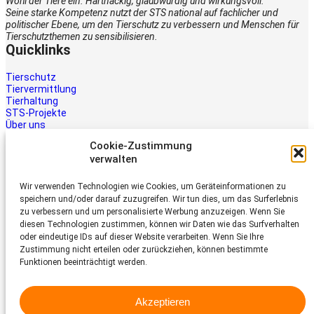
Wohl der Tiere ein. Hartnäckig, glaubwürdig und wirkungsvoll.
Seine starke Kompetenz nutzt der STS national auf fachlicher und
politischer Ebene, um den Tierschutz zu verbessern und Menschen für
Tierschutzthemen zu sensibilisieren.
Quicklinks
Tierschutz
Tiervermittlung
Tierhaltung
STS-Projekte
Über uns
STS-Multimedia
Cookie-Zustimmung
Kontakt
verwalten
Jetzt helfen
Wir verwenden Technologien wie Cookies, um Geräteinformationen zu
Tiere brauchen Hilfe – auch Ihre.
speichern und/oder darauf zuzugreifen. Wir tun dies, um das Surferlebnis
Unterstützen Sie die Arbeit des
zu verbessern und um personalisierte Werbung anzuzeigen. Wenn Sie
Schweizer Tierschutz STS.
diesen Technologien zustimmen, können wir Daten wie das Surfverhalten
Jetzt spenden
oder eindeutige IDs auf dieser Website verarbeiten. Wenn Sie Ihre
Schweizer Tierschutz STS
Zustimmung nicht erteilen oder zurückziehen, können bestimmte
Funktionen beeinträchtigt werden.
Dornacherstrasse 101
CH-4053 Basel
Akzeptieren
Telefon 058 510 64 00