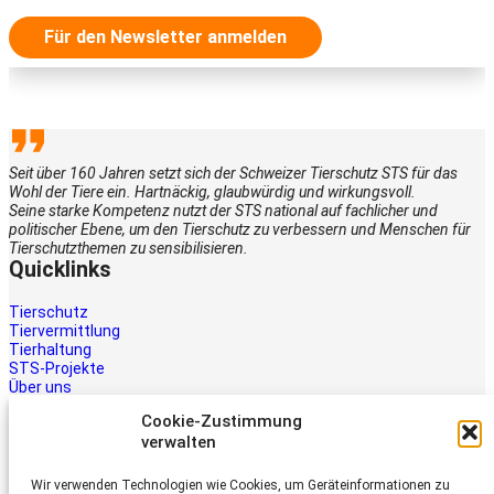
Für den Newsletter anmelden
Seit über 160 Jahren setzt sich der Schweizer Tierschutz STS für das
Wohl der Tiere ein. Hartnäckig, glaubwürdig und wirkungsvoll.
Seine starke Kompetenz nutzt der STS national auf fachlicher und
politischer Ebene, um den Tierschutz zu verbessern und Menschen für
Tierschutzthemen zu sensibilisieren.
Quicklinks
Tierschutz
Tiervermittlung
Tierhaltung
STS-Projekte
Über uns
STS-Multimedia
Cookie-Zustimmung
Kontakt
verwalten
Jetzt helfen
Wir verwenden Technologien wie Cookies, um Geräteinformationen zu
Tiere brauchen Hilfe – auch Ihre.