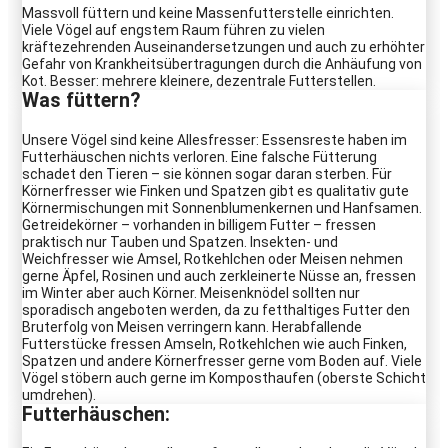
Massvoll füttern und keine Massenfutterstelle einrichten.
Viele Vögel auf engstem Raum führen zu vielen
kräftezehrenden Auseinandersetzungen und auch zu erhöhter
Gefahr von Krankheitsübertragungen durch die Anhäufung von
Kot. Besser: mehrere kleinere, dezentrale Futterstellen.
Was füttern?
Unsere Vögel sind keine Allesfresser: Essensreste haben im
Futterhäuschen nichts verloren. Eine falsche Fütterung
schadet den Tieren – sie können sogar daran sterben. Für
Körnerfresser wie Finken und Spatzen gibt es qualitativ gute
Körnermischungen mit Sonnenblumenkernen und Hanfsamen.
Getreidekörner – vorhanden in billigem Futter – fressen
praktisch nur Tauben und Spatzen. Insekten- und
Weichfresser wie Amsel, Rotkehlchen oder Meisen nehmen
gerne Äpfel, Rosinen und auch zerkleinerte Nüsse an, fressen
im Winter aber auch Körner. Meisenknödel sollten nur
sporadisch angeboten werden, da zu fetthaltiges Futter den
Bruterfolg von Meisen verringern kann. Herabfallende
Futterstücke fressen Amseln, Rotkehlchen wie auch Finken,
Spatzen und andere Körnerfresser gerne vom Boden auf. Viele
Vögel stöbern auch gerne im Komposthaufen (oberste Schicht
umdrehen).
Futterhäuschen
: