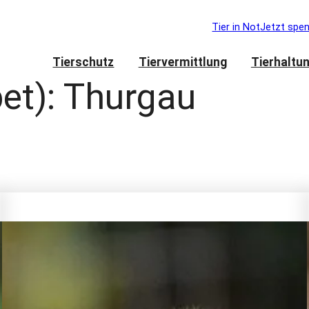
Tier in Not
Jetzt spe
Tierschutz
Tiervermittlung
Tierhaltu
et):
Thurgau