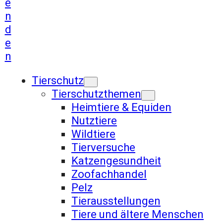
e
n
d
e
n
Tierschutz
Tierschutzthemen
Heimtiere & Equiden
Nutztiere
Wildtiere
Tierversuche
Katzengesundheit
Zoofachhandel
Pelz
Tierausstellungen
Tiere und ältere Menschen