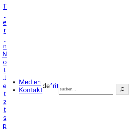
Zum
T
Inhalt
i
springen
e
r
i
n
N
o
t
J
Suchen
Medien
e
de
fr
it
Kontakt
t
z
t
s
p