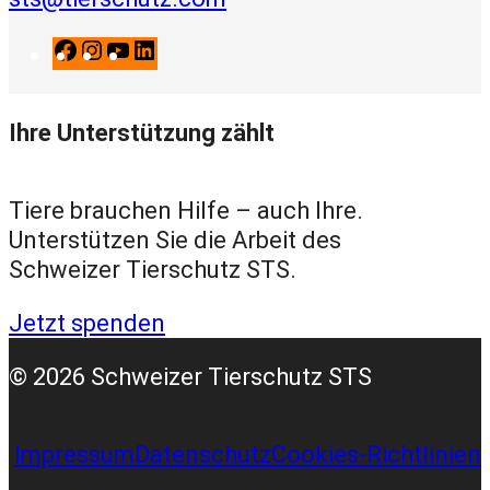
F
I
Y
L
a
n
o
i
c
s
u
n
Ihre Unterstützung zählt
e
t
T
k
b
a
u
e
o
g
b
d
Tiere brauchen Hilfe – auch Ihre.
o
r
e
I
Unterstützen Sie die Arbeit des
k
a
n
Schweizer Tierschutz STS.
m
Jetzt spenden
© 2026 Schweizer Tierschutz STS
Impressum
Datenschutz
Cookies-Richtlinien