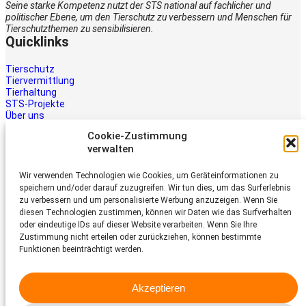
Seine starke Kompetenz nutzt der STS national auf fachlicher und
politischer Ebene, um den Tierschutz zu verbessern und Menschen für
Tierschutzthemen zu sensibilisieren.
Quicklinks
Tierschutz
Tiervermittlung
Tierhaltung
STS-Projekte
Über uns
STS-Multimedia
Cookie-Zustimmung
Kontakt
verwalten
Jetzt helfen
Wir verwenden Technologien wie Cookies, um Geräteinformationen zu
Tiere brauchen Hilfe – auch Ihre.
speichern und/oder darauf zuzugreifen. Wir tun dies, um das Surferlebnis
Unterstützen Sie die Arbeit des
zu verbessern und um personalisierte Werbung anzuzeigen. Wenn Sie
Schweizer Tierschutz STS.
diesen Technologien zustimmen, können wir Daten wie das Surfverhalten
Jetzt spenden
oder eindeutige IDs auf dieser Website verarbeiten. Wenn Sie Ihre
Schweizer Tierschutz STS
Zustimmung nicht erteilen oder zurückziehen, können bestimmte
Funktionen beeinträchtigt werden.
Dornacherstrasse 101
CH-4053 Basel
Akzeptieren
Telefon 058 510 64 00