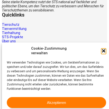
Seine starke Kompetenz nutzt der STS national auf fachlicher und
politischer Ebene, um den Tierschutz zu verbessern und Menschen für
Tierschutzthemen zu sensibilisieren.
Quicklinks
Tierschutz
Tiervermittlung
Tierhaltung
STS-Projekte
Über uns
STS-Multimedia
Cookie-Zustimmung
Kontakt
verwalten
Jetzt helfen
Wir verwenden Technologien wie Cookies, um Geräteinformationen zu
Tiere brauchen Hilfe – auch Ihre.
speichern und/oder darauf zuzugreifen. Wir tun dies, um das Surferlebnis
Unterstützen Sie die Arbeit des
zu verbessern und um personalisierte Werbung anzuzeigen. Wenn Sie
Schweizer Tierschutz STS.
diesen Technologien zustimmen, können wir Daten wie das Surfverhalten
Jetzt spenden
oder eindeutige IDs auf dieser Website verarbeiten. Wenn Sie Ihre
Schweizer Tierschutz STS
Zustimmung nicht erteilen oder zurückziehen, können bestimmte
Funktionen beeinträchtigt werden.
Dornacherstrasse 101
CH-4053 Basel
Akzeptieren
Telefon 058 510 64 00