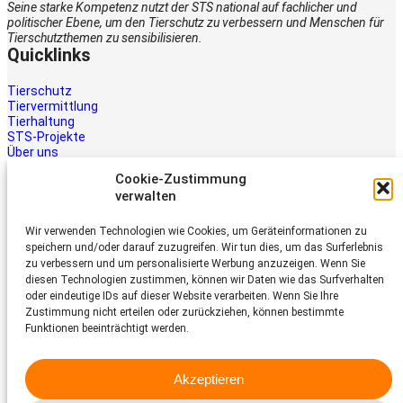
Seine starke Kompetenz nutzt der STS national auf fachlicher und
politischer Ebene, um den Tierschutz zu verbessern und Menschen für
Tierschutzthemen zu sensibilisieren.
Quicklinks
Tierschutz
Tiervermittlung
Tierhaltung
STS-Projekte
Über uns
STS-Multimedia
Cookie-Zustimmung
Kontakt
verwalten
Jetzt helfen
Wir verwenden Technologien wie Cookies, um Geräteinformationen zu
Tiere brauchen Hilfe – auch Ihre.
speichern und/oder darauf zuzugreifen. Wir tun dies, um das Surferlebnis
Unterstützen Sie die Arbeit des
zu verbessern und um personalisierte Werbung anzuzeigen. Wenn Sie
Schweizer Tierschutz STS.
diesen Technologien zustimmen, können wir Daten wie das Surfverhalten
Jetzt spenden
oder eindeutige IDs auf dieser Website verarbeiten. Wenn Sie Ihre
Schweizer Tierschutz STS
Zustimmung nicht erteilen oder zurückziehen, können bestimmte
Funktionen beeinträchtigt werden.
Dornacherstrasse 101
CH-4053 Basel
Akzeptieren
Telefon 058 510 64 00