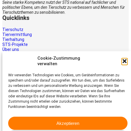
Seine starke Kompetenz nutzt der STS national auf fachlicher und
politischer Ebene, um den Tierschutz zu verbessern und Menschen für
Tierschutzthemen zu sensibilisieren.
Quicklinks
Tierschutz
Tiervermittlung
Tierhaltung
STS-Projekte
Über uns
STS-Multimedia
Cookie-Zustimmung
Kontakt
verwalten
Jetzt helfen
Wir verwenden Technologien wie Cookies, um Geräteinformationen zu
Tiere brauchen Hilfe – auch Ihre.
speichern und/oder darauf zuzugreifen. Wir tun dies, um das Surferlebnis
Unterstützen Sie die Arbeit des
zu verbessern und um personalisierte Werbung anzuzeigen. Wenn Sie
Schweizer Tierschutz STS.
diesen Technologien zustimmen, können wir Daten wie das Surfverhalten
Jetzt spenden
oder eindeutige IDs auf dieser Website verarbeiten. Wenn Sie Ihre
Schweizer Tierschutz STS
Zustimmung nicht erteilen oder zurückziehen, können bestimmte
Funktionen beeinträchtigt werden.
Dornacherstrasse 101
CH-4053 Basel
Akzeptieren
Telefon 058 510 64 00