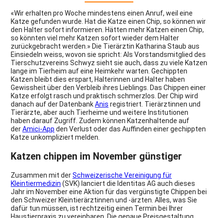
«Wir erhalten pro Woche mindestens einen Anruf, weil eine
Katze gefunden wurde. Hat die Katze einen Chip, so können wir
den Halter sofort informieren. Hätten mehr Katzen einen Chip,
so könnten viel mehr Katzen sofort wieder dem Halter
zurückgebracht werden.» Die Tierärztin Katharina Staub aus
Einsiedeln weiss, wovon sie spricht: Als Vorstandsmitglied des
Tierschutzvereins Schwyz sieht sie auch, dass zu viele Katzen
lange im Tierheim auf eine Heimkehr warten. Gechippten
Katzen bleibt dies erspart, Halterinnen und Halter haben
Gewissheit über den Verbleib ihres Lieblings. Das Chippen einer
Katze erfolgt rasch und praktisch schmerzlos. Der Chip wird
danach auf der Datenbank
Anis
registriert. Tierärztinnen und
Tierärzte, aber auch Tierheime und weitere Institutionen
haben darauf Zugriff. Zudem können Katzenhaltende auf
der
Amici-App
den Verlust oder das Auffinden einer gechippten
Katze unkompliziert melden.
Katzen chippen im November günstiger
Zusammen mit der
Schweizerische Vereinigung für
Kleintiermedizin
(SVK) lanciert die Identitas AG auch dieses
Jahr im November eine Aktion für das vergünstigte Chippen bei
den Schweizer Kleintierärztinnen und -ärzten. Alles, was Sie
dafür tun müssen, ist rechtzeitig einen Termin bei Ihrer
Haustierpraxis zu vereinbaren. Die genaue Preisgestaltung