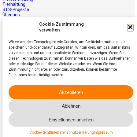
Tierhaltung
STS-Projekte
Über uns
STS-Multimedia
Cookie-Zustimmung
Kontakt
verwalten
Jetzt helfen
Wir verwenden Technologien wie Cookies, um Geräteinformationen zu
Tiere brauchen Hilfe – auch Ihre.
speichern und/oder darauf zuzugreifen. Wir tun dies, um das Surferlebnis
Unterstützen Sie die Arbeit des
zu verbessern und um personalisierte Werbung anzuzeigen. Wenn Sie
Schweizer Tierschutz STS.
diesen Technologien zustimmen, können wir Daten wie das Surfverhalten
Jetzt spenden
oder eindeutige IDs auf dieser Website verarbeiten. Wenn Sie Ihre
Schweizer Tierschutz STS
Zustimmung nicht erteilen oder zurückziehen, können bestimmte
Funktionen beeinträchtigt werden.
Dornacherstrasse 101
CH-4053 Basel
Akzeptieren
Telefon 058 510 64 00
sts@tierschutz.com
Ablehnen
Facebook
Instagram
YouTube
LinkedIn
Einstellungen ansehen
© 2026 Schweizer Tierschutz STS
Impressum
Datenschutz
Cookie-Richtlinie
Datenschutzerklärung
Impressum
Cookies-Richtlinien