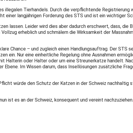
 illegalen Tierhandels. Durch die verpflichtende Registrierung w
ht einer langjährigen Forderung des STS und ist ein wichtiger Sc
n lassen. Leider wird dies aber dadurch erschwert, dass, die B
ollzug erheblich und schmälern die Wirksamkeit der Massnahme
klare Chance – und zugleich einen Handlungsauftrag. Der STS se
Katzen ein. Nur eine einheitliche Regelung ohne Ausnahmen ermög
er mit Halterin oder Halter oder um eine Streunerkatze handelt. 
er Ebene. Im Wissen darum, dass Insellösungen zusätzliche Frag
Pflicht würde den Schutz der Katzen in der Schweiz nachhaltig s
 nun ist es an der Schweiz, konsequent und vereint nachzuziehen