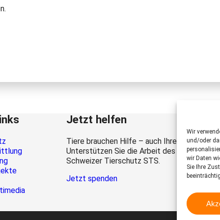
n.
inks
Jetzt helfen
Wir verwend
tz
Tiere brauchen Hilfe – auch Ihre.
und/oder dar
personalisi
ittlung
Unterstützen Sie die Arbeit des
wir Daten wi
ung
Schweizer Tierschutz STS.
Sie Ihre Zus
jekte
beeinträchti
Jetzt spenden
timedia
Akz