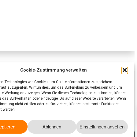
Cookie-Zustimmung verwalten
Schweizer Tierschutz STS
en Technologien wie Cookies, um Geräteinformationen zu speichern
auf zuzugreifen. Wir tun dies, um das Surferlebnis zu verbessern und um
Dornacherstrasse 101
erte Werbung anzuzeigen. Wenn Sie diesen Technologien zustimmen, können
CH-4053 Basel
e das Surfverhalten oder eindeutige IDs auf dieser Website verarbeiten. Wenn
Telefon 058 510 64 00
timmung nicht erteilen oder zurückziehen, können bestimmte Funktionen
gt werden.
sts@tierschutz.com
Facebook
Instagram
YouTube
LinkedIn
eptieren
Ablehnen
Einstellungen ansehen
Impressum