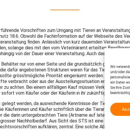
erführende Vorschriften zum Umgang mit Tieren an Veranstaltung
chutz 18.6. Obwohl die Fachinformation auf der Webseite des Ver
ranstaltung finden. Anlässlich von kurz dauernden Veranstaltu
, solange dies mit den vom Veterinäramt erteilten Bewilligungs
hängig von der Dauer einer Veranstaltung. Auch das Klima muss 
 Behälter nur von einer Seite und die grundsätzlich geforderte Ei
Wir verwend
die dafür angebotenen Strukturen waren für das Tier gar nicht n
und/oder dar
sollte grösstmögliche Priorität eingeräumt werden. Tiere, für we
personalisi
te verbracht oder aus der Ausstellungssituation entfernt werde
wir Daten wi
er zu achten. Bei einem allfälligen Kauf müssen Verkäuferinnen 
Sie Ihre Zus
 sofort vom Käufer oder der Käuferin in ihr zukünftiges Terrariu
beeinträchti
gelegt werden, da ausreichende Kenntnisse der Tierhalterinnen u
die Käuferinnen und Käufer schriftlich über die Tierarten, deren 
Akz
r die darin untergebrachten Tiere (Artname auf lateinisch, Alter
eht grosser Nachholbedarf. Aus Sicht des STS ist eine Abgabe von
 Rechtsvorschriften aufklären, zentral. Eine solche Abgabe is