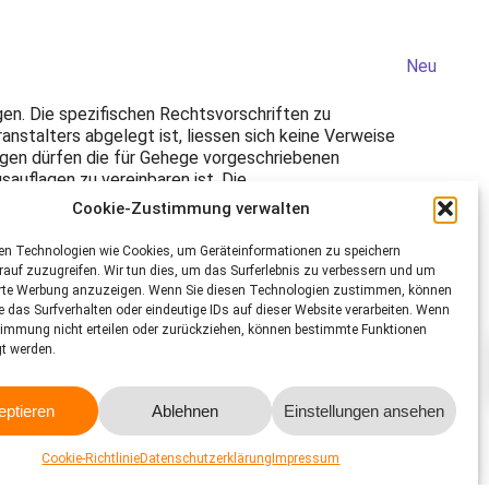
Neu
en. Die spezifischen Rechtsvorschriften zu
anstalters abgelegt ist, liessen sich keine Verweise
ngen dürfen die für Gehege vorgeschriebenen
auflagen zu vereinbaren ist. Die
den Bedürfnissen der Tiere stets angepasst sein.
Cookie-Zustimmung verwalten
nzelhaltung. Leider waren in Dompierre in vielen Fällen
en Technologien wie Cookies, um Geräteinformationen zu speichern
utzbar. Löblich zu erwähnen sind die wenigen, tiergerecht
auf zuzugreifen. Wir tun dies, um das Surferlebnis zu verbessern und um
lche die kleinen Behälter eine offensichtliche
erte Werbung anzuzeigen. Wenn Sie diesen Technologien zustimmen, können
n. Solange kein Kauf erfolgt, ist zudem auf die
e das Surfverhalten oder eindeutige IDs auf dieser Website verarbeiten. Wenn
und Verkäufer sowie Veranstalterinnen und Veranstalter
timmung nicht erteilen oder zurückziehen, können bestimmte Funktionen
m überführt werden sollen.
gt werden.
nd Tierhalter den Grundstein für eine tierfreundliche
Bedürfnisse und die korrekte Haltung zu informieren.
eptieren
Ablehnen
Einstellungen ansehen
, Geschlecht, Körperlänge, Herkunft, Schutzstatus,
 Informationsblättern oder -broschüren, welche über die
Cookie-Richtlinie
Datenschutzerklärung
Impressum
t gemäss Art. 111 TSchV beim gewerbsmässigen Verkauf von