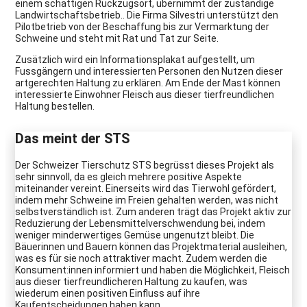
einem schattigen Rückzugsort, übernimmt der zuständige
Landwirtschaftsbetrieb.. Die Firma Silvestri unterstützt den
Pilotbetrieb von der Beschaffung bis zur Vermarktung der
Schweine und steht mit Rat und Tat zur Seite.
Zusätzlich wird ein Informationsplakat aufgestellt, um
Fussgängern und interessierten Personen den Nutzen dieser
artgerechten Haltung zu erklären. Am Ende der Mast können
interessierte Einwohner Fleisch aus dieser tierfreundlichen
Haltung bestellen.
Das meint der STS
Der Schweizer Tierschutz STS begrüsst dieses Projekt als
sehr sinnvoll, da es gleich mehrere positive Aspekte
miteinander vereint. Einerseits wird das Tierwohl gefördert,
indem mehr Schweine im Freien gehalten werden, was nicht
selbstverständlich ist. Zum anderen trägt das Projekt aktiv zur
Reduzierung der Lebensmittelverschwendung bei, indem
weniger minderwertiges Gemüse ungenutzt bleibt. Die
Bäuerinnen und Bauern können das Projektmaterial ausleihen,
was es für sie noch attraktiver macht. Zudem werden die
Konsument:innen informiert und haben die Möglichkeit, Fleisch
aus dieser tierfreundlicheren Haltung zu kaufen, was
wiederum einen positiven Einfluss auf ihre
Kaufentscheidungen haben kann.