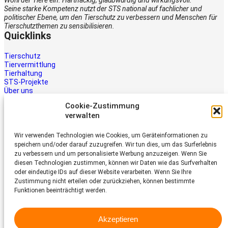
Wohl der Tiere ein. Hartnäckig, glaubwürdig und wirkungsvoll.
Seine starke Kompetenz nutzt der STS national auf fachlicher und
politischer Ebene, um den Tierschutz zu verbessern und Menschen für
Tierschutzthemen zu sensibilisieren.
Quicklinks
Tierschutz
Tiervermittlung
Tierhaltung
STS-Projekte
Über uns
STS-Multimedia
Cookie-Zustimmung
Kontakt
verwalten
Jetzt helfen
Wir verwenden Technologien wie Cookies, um Geräteinformationen zu
Tiere brauchen Hilfe – auch Ihre.
speichern und/oder darauf zuzugreifen. Wir tun dies, um das Surferlebnis
Unterstützen Sie die Arbeit des
zu verbessern und um personalisierte Werbung anzuzeigen. Wenn Sie
Schweizer Tierschutz STS.
diesen Technologien zustimmen, können wir Daten wie das Surfverhalten
Jetzt spenden
oder eindeutige IDs auf dieser Website verarbeiten. Wenn Sie Ihre
Schweizer Tierschutz STS
Zustimmung nicht erteilen oder zurückziehen, können bestimmte
Funktionen beeinträchtigt werden.
Dornacherstrasse 101
CH-4053 Basel
Akzeptieren
Telefon 058 510 64 00