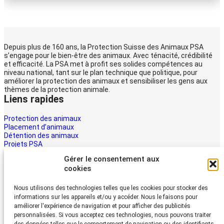
Depuis plus de 160 ans, la Protection Suisse des Animaux PSA
s’engage pour le bien-être des animaux. Avec ténacité, crédibilité
et efficacité. La PSA met à profit ses solides compétences au
niveau national, tant sur le plan technique que politique, pour
améliorer la protection des animaux et sensibiliser les gens aux
thèmes de la protection animale.
Liens rapides
Protection des animaux
Placement d’animaux
Détention des animaux
Projets PSA
La PSA
Gérer le consentement aux
Multimédia PSA
cookies
Contact
Aider maintenant
Nous utilisons des technologies telles que les cookies pour stocker des
informations sur les appareils et/ou y accéder. Nous le faisons pour
Les animaux ont besoin d’aide – la vôtre aussi. Soutenez le travail
améliorer l'expérience de navigation et pour afficher des publicités
du Protection Suisse des Animaux PSA
personnalisées. Si vous acceptez ces technologies, nous pouvons traiter
Faire un don