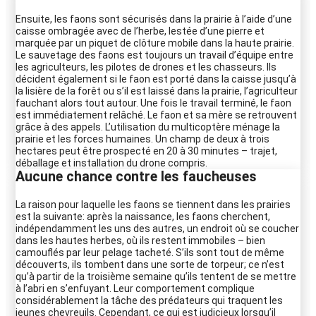
Ensuite, les faons sont sécurisés dans la prairie à l’aide d’une
caisse ombragée avec de l’herbe, lestée d’une pierre et
marquée par un piquet de clôture mobile dans la haute prairie.
Le sauvetage des faons est toujours un travail d’équipe entre
les agriculteurs, les pilotes de drones et les chasseurs. Ils
décident également si le faon est porté dans la caisse jusqu’à
la lisière de la forêt ou s’il est laissé dans la prairie, l’agriculteur
fauchant alors tout autour. Une fois le travail terminé, le faon
est immédiatement relâché. Le faon et sa mère se retrouvent
grâce à des appels. L’utilisation du multicoptère ménage la
prairie et les forces humaines. Un champ de deux à trois
hectares peut être prospecté en 20 à 30 minutes – trajet,
déballage et installation du drone compris.
Aucune chance contre les faucheuses
La raison pour laquelle les faons se tiennent dans les prairies
est la suivante: après la naissance, les faons cherchent,
indépendamment les uns des autres, un endroit où se coucher
dans les hautes herbes, où ils restent immobiles – bien
camouflés par leur pelage tacheté. S’ils sont tout de même
découverts, ils tombent dans une sorte de torpeur; ce n’est
qu’à partir de la troisième semaine qu’ils tentent de se mettre
à l’abri en s’enfuyant. Leur comportement complique
considérablement la tâche des prédateurs qui traquent les
jeunes chevreuils. Cependant, ce qui est judicieux lorsqu’il