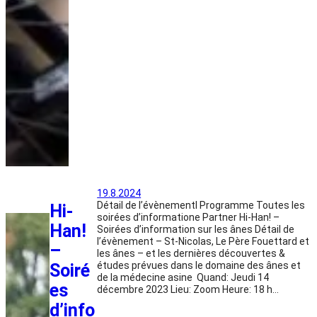
19.8.2024
Détail de l’évènementl Programme Toutes les
Hi-
soirées d’informatione Partner Hi-Han! –
Han!
Soirées d’information sur les ânes Détail de
l’évènement – St-Nicolas, Le Père Fouettard et
–
les ânes – et les dernières découvertes &
études prévues dans le domaine des ânes et
Soiré
de la médecine asine Quand: Jeudi 14
es
décembre 2023 Lieu: Zoom Heure: 18 h…
d’info