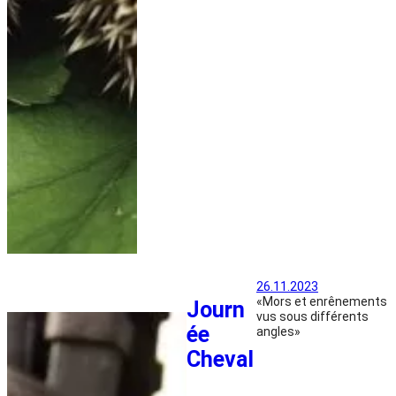
26.11.2023
«Mors et enrênements
Journ
vus sous différents
ée
angles»
Cheval