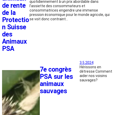
quotidiennement à un prix abordable dans
de rente
l’assiette des consommateurs et
consommatrices engendre une immense
de la
pression économique pour le monde agricole, qui
Protectio
se voit donc contraint…
n Suisse
des
Animaux
PSA
3.5.2024
Hérissons en
7e congrès
détresse Comment
PSA sur les
aider nos voisins
sauvages?
animaux
sauvages