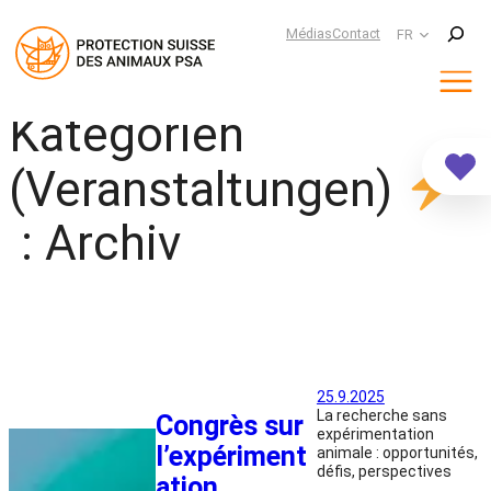
Suchen
Médias
Contact
FR
Kategorien
Aller
au
contenu
(Veranstaltungen)
:
Archiv
25.9.2025
La recherche sans
Congrès sur
expérimentation
l’expériment
animale : opportunités,
défis, perspectives
ation