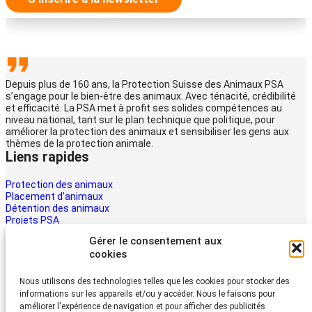
Depuis plus de 160 ans, la Protection Suisse des Animaux PSA
s’engage pour le bien-être des animaux. Avec ténacité, crédibilité
et efficacité. La PSA met à profit ses solides compétences au
niveau national, tant sur le plan technique que politique, pour
améliorer la protection des animaux et sensibiliser les gens aux
thèmes de la protection animale.
Liens rapides
Protection des animaux
Placement d’animaux
Détention des animaux
Projets PSA
La PSA
Gérer le consentement aux
Multimédia PSA
cookies
Contact
Aider maintenant
Nous utilisons des technologies telles que les cookies pour stocker des
informations sur les appareils et/ou y accéder. Nous le faisons pour
Les animaux ont besoin d’aide – la vôtre aussi. Soutenez le travail
améliorer l'expérience de navigation et pour afficher des publicités
du Protection Suisse des Animaux PSA