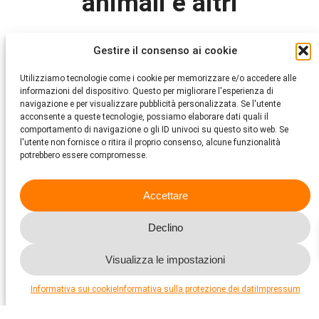
animali e altri
Gestire il consenso ai cookie
In Svizzera vivono oltre 8 milioni di animali da compagnia. I
negozi specializzati di animali, i fornitori di animali, di prodotti
per animali e di parchi (ad es. negozi zoologici, shop online,
Utilizziamo tecnologie come i cookie per memorizzare e/o accedere alle
grossisti, fornitori, produttori) svolgono un ruolo chiave per la
informazioni del dispositivo. Questo per migliorare l'esperienza di
corretta detenzione di questi animali, sia tramite informazioni
navigazione e per visualizzare pubblicità personalizzata. Se l'utente
e consigli sull’acquisto, sia attraverso la fornitura di parchi e
acconsente a queste tecnologie, possiamo elaborare dati quali il
accessori. Migliori sono le informazioni messe a disposizione
comportamento di navigazione o gli ID univoci su questo sito web. Se
dai forniti e più attenta al benessere degli animali è la loro
l'utente non fornisce o ritira il proprio consenso, alcune funzionalità
offerta, maggiori sono le possibilità che i clienti detengano i
potrebbero essere compromesse.
loro animali domestici in modo corretto. I fornitori di prodotti
animali devono quindi fungere da modello.
Accettare
Declino
Visualizza le impostazioni
Informativa sui cookie
Informativa sulla protezione dei dati
Impressum