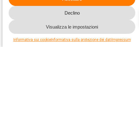
Volete sostenerci?
Declino
Visualizza le impostazioni
Informativa sui cookie
Informativa sulla protezione dei dati
Impressum
Sosteneteci per aiutare gli animali
Aiutateci ad aiutare gli animali. Con le vostre donazioni,
lavoriamo con costanza e ostinazione per migliorare in modo
tangibile le condizioni degli animali bisognosi. Gli uffici
specialistici e di consulenza della Protezione Svizzera degli
Animali PSA nonché le sue sezioni si impegnano in modo
efficace per il benessere gli animali. È una promessa!