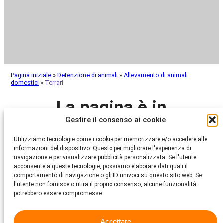
Pagina iniziale
»
Detenzione di animali
»
Allevamento di animali
domestici
»
Terrari
La pagina è in
Gestire il consenso ai cookie
costruzione
Utilizziamo tecnologie come i cookie per memorizzare e/o accedere alle
informazioni del dispositivo. Questo per migliorare l'esperienza di
navigazione e per visualizzare pubblicità personalizzata. Se l'utente
Attualmente siamo ancora in fase di costruzione e stiamo
acconsente a queste tecnologie, possiamo elaborare dati quali il
lavorando per preparare tutti i contenuti per voi.
comportamento di navigazione o gli ID univoci su questo sito web. Se
Vi preghiamo di essere pazienti mentre aggiungiamo gli ultimi
l'utente non fornisce o ritira il proprio consenso, alcune funzionalità
ritocchi e le ultime informazioni.
potrebbero essere compromesse.
Grazie per la vostra comprensione e tornate a trovarci presto!
Accettare