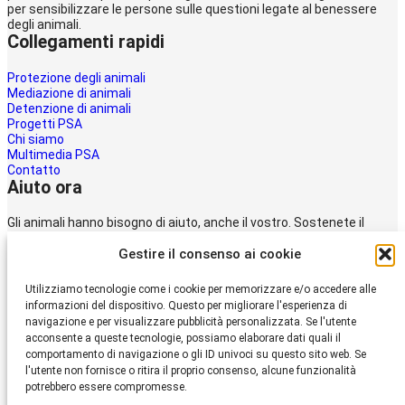
per sensibilizzare le persone sulle questioni legate al benessere
degli animali.
Collegamenti rapidi
Protezione degli animali
Mediazione di animali
Detenzione di animali
Progetti PSA
Chi siamo
Multimedia PSA
Contatto
Aiuto ora
Gli animali hanno bisogno di aiuto, anche il vostro. Sostenete il
lavoro della
Gestire il consenso ai cookie
Protezione svizzera degli animali PSA.
Donare
Utilizziamo tecnologie come i cookie per memorizzare e/o accedere alle
Protezione Svizzera
informazioni del dispositivo. Questo per migliorare l'esperienza di
degli Animali PSA
navigazione e per visualizzare pubblicità personalizzata. Se l'utente
acconsente a queste tecnologie, possiamo elaborare dati quali il
comportamento di navigazione o gli ID univoci su questo sito web. Se
Dornacherstrasse 101
l'utente non fornisce o ritira il proprio consenso, alcune funzionalità
CH-4053 Basilea
potrebbero essere compromesse.
Telefono 058 510 64 00