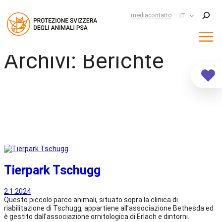
Suchen
media
contatto
IT
Archivi:
Berichte
Vai
al
contenuto
Tierpark Tschugg
2.1.2024
Questo piccolo parco animali, situato sopra la clinica di
riabilitazione di Tschugg, appartiene all’associazione Bethesda ed
è gestito dall’associazione ornitologica di Erlach e dintorni.