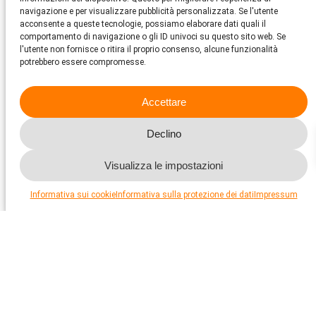
in detenzione singola, che è illegale) non li aiutate molto: forse
navigazione e per visualizzare pubblicità personalizzata. Se l'utente
così salvate un singolo esemplare, ma nel contempo
acconsente a queste tecnologie, possiamo elaborare dati quali il
foraggiate i trafficanti senza scrupoli e incoraggiate un
comportamento di navigazione o gli ID univoci su questo sito web. Se
rimpiazzo continuo.
l'utente non fornisce o ritira il proprio consenso, alcune funzionalità
potrebbero essere compromesse.
Cosa fare
Accettare
Se possibile, non acquistate animali vivi per compassione. Non
comprate neanche souvenir fabbricati uccidendo animali.
Informatevi sempre sul materiale e sulla provenienza.
Declino
Visualizza le impostazioni
Informativa sui cookie
Informativa sulla protezione dei dati
Impressum
Whalewatching