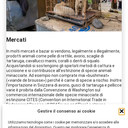
Mercati
In molti mercati e bazar si vendono, legalmente o illegalmente,
prodotti animali come pelle di rettile, avorio, scaglie di
tartaruga, cavallucci marini, coralli o denti di squalo.
Acquistandoli si sostengono gli spietati metodi di cattura e
uccisione e si contribuisce all’estinzione di specie animali
minacciate. Ad esempio non comprate mai «bushmeat»
(«viande de brousse») perché è carne di specie a rischio. Inoltre
l’importazione in Svizzera di avorio, gusci di tartaruga e pellicce
varie è proibita dalla Convenzione di Washington sul
commercio internazionale delle specie minacciate di
estinzione CITES (Convention on International Trade in
Endangered Species of Wild Fauna and Flora) o almeno
soggetta a obbligo di autorizzazione.
Gestire il consenso ai cookie
Peggiore ancora il traffico di animali vivi. Se per compassione
Utilizziamo tecnologie come i cookie per memorizzare e/o accedere alle
comprate cuccioli di cane o gatto che dipendono ancora dalla
informazioni del dispositivo. Questo per migliorare l'esperienza di
madre, o uccelli tenuti nei bazar in gabbie minuscole (tra l’altro