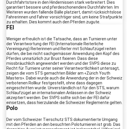
Durchfahrtstore in den Hindernissen stark verbreitert. Dies
garantiert bessere und pferdeschonendere Durchfahrten. Im
Weiteren wurden fallende Bälle platziert, damit rücksichtslose
Fahrerinnen und Fahrer vorsichtiger sind, um keine Strafpunkte
zu erhalten. Dies kommt auch den Pferden zugute.
FEI
Weniger erfreulich ist die Tatsache, dass an Turnieren unter
der Verantwortung der FEI (Internationale Reiterliche
Vereinigung) Reiterinnen und Reiter mit Schlaufzügel reiten
dürfen, die bei nicht sachgemässer Anwendung den Kopf des
Pferdes unnatürlich zur Brust fixieren. Dass diese
missbräuchlich angewendet werden und der SVPS diese zu
Recht für Turniere unter seiner Verantwortlichkeit untersagt,
zeigen die vom STS gemachten Bilder am «Zürich Youth
Masters». Dabei wurde auch die Anwendung der in der Schweiz
verbotenen Rollkur festgestellt, ohne dass dagegen
eingeschritten wurde. Unverständlich ist für den STS, warum
Schlaufzügel an internationalen Anlässen in der Schweiz
akzeptiert werden. Der SVPS sollte sich bei der FEI dafür
einsetzen, dass hierzulande die Schweizer Reglemente gelten.
Polo
Der vom Schweizer Tierschutz STS dokumentierte Umgang
mit den Pferden an den besuchten Poloturnieren ist grob. Das