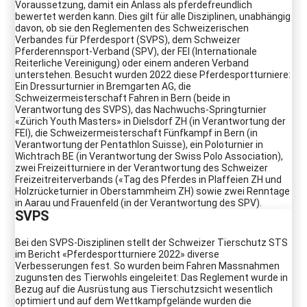
Voraussetzung, damit ein Anlass als pferdefreundlich
bewertet werden kann. Dies gilt für alle Disziplinen, unabhängig
davon, ob sie den Reglementen des Schweizerischen
Verbandes für Pferdesport (SVPS), dem Schweizer
Pferderennsport-Verband (SPV), der FEI (Internationale
Reiterliche Vereinigung) oder einem anderen Verband
unterstehen. Besucht wurden 2022 diese Pferdesportturniere:
Ein Dressurturnier in Bremgarten AG, die
Schweizermeisterschaft Fahren in Bern (beide in
Verantwortung des SVPS), das Nachwuchs-Springturnier
«Zürich Youth Masters» in Dielsdorf ZH (in Verantwortung der
FEI), die Schweizermeisterschaft Fünfkampf in Bern (in
Verantwortung der Pentathlon Suisse), ein Poloturnier in
Wichtrach BE (in Verantwortung der Swiss Polo Association),
zwei Freizeitturniere in der Verantwortung des Schweizer
Freizeitreiterverbands («Tag des Pferdes in Plaffeien ZH und
Holzrücketurnier in Oberstammheim ZH) sowie zwei Renntage
in Aarau und Frauenfeld (in der Verantwortung des SPV).
SVPS
Bei den SVPS-Disziplinen stellt der Schweizer Tierschutz STS
im Bericht «Pferdesportturniere 2022» diverse
Verbesserungen fest. So wurden beim Fahren Massnahmen
zugunsten des Tierwohls eingeleitet: Das Reglement wurde in
Bezug auf die Ausrüstung aus Tierschutzsicht wesentlich
optimiert und auf dem Wettkampfgelände wurden die