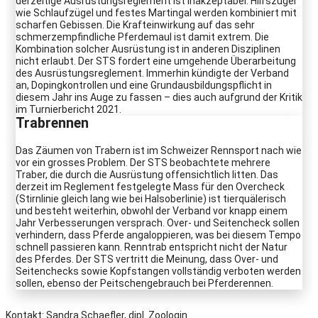
derzeitige Ausrüstungsreglement ist inakzeptabel. Hilfszügel
wie Schlaufzügel und festes Martingal werden kombiniert mit
scharfen Gebissen. Die Krafteinwirkung auf das sehr
schmerzempfindliche Pferdemaul ist damit extrem. Die
Kombination solcher Ausrüstung ist in anderen Disziplinen
nicht erlaubt. Der STS fordert eine umgehende Überarbeitung
des Ausrüstungsreglement. Immerhin kündigte der Verband
an, Dopingkontrollen und eine Grundausbildungspflicht in
diesem Jahr ins Auge zu fassen – dies auch aufgrund der Kritik
im Turnierbericht 2021.
Trabrennen
Das Zäumen von Trabern ist im Schweizer Rennsport nach wie
vor ein grosses Problem. Der STS beobachtete mehrere
Traber, die durch die Ausrüstung offensichtlich litten. Das
derzeit im Reglement festgelegte Mass für den Overcheck
(Stirnlinie gleich lang wie bei Halsoberlinie) ist tierquälerisch
und besteht weiterhin, obwohl der Verband vor knapp einem
Jahr Verbesserungen versprach. Over- und Seitencheck sollen
verhindern, dass Pferde angaloppieren, was bei diesem Tempo
schnell passieren kann. Renntrab entspricht nicht der Natur
des Pferdes. Der STS vertritt die Meinung, dass Over- und
Seitenchecks sowie Kopfstangen vollständig verboten werden
sollen, ebenso der Peitschengebrauch bei Pferderennen.
Kontakt: Sandra Schaefler, dipl. Zoologin