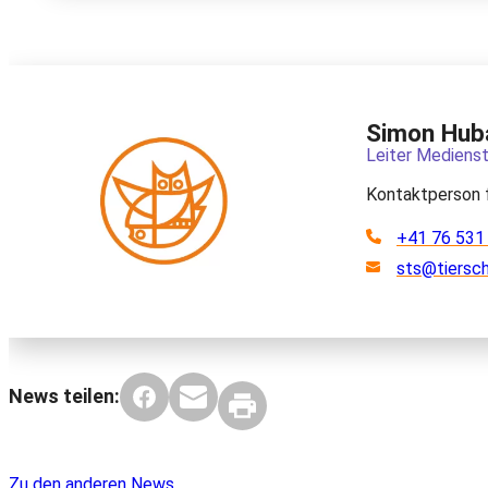
Simon Hub
Leiter Medienst
Kontaktperson 
+41 76 531
sts@tiersc
News teilen:
Zu den anderen News