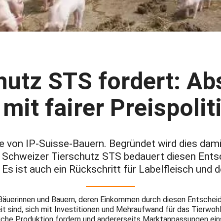
hutz STS fordert: Ab
 mit fairer Preispolit
e von IP-Suisse-Bauern. Begründet wird dies dam
Schweizer Tierschutz STS bedauert diesen Entsche
. Es ist auch ein Rückschritt für Labelfleisch u
Bäuerinnen und Bauern, deren Einkommen durch diesen Entscheid s
it sind, sich mit Investitionen und Mehraufwand für das Tierwoh
dliche Produktion fordern und andererseits Marktanpassungen ei