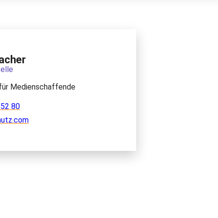
acher
elle
für Medienschaffende
 52 80
hutz.com