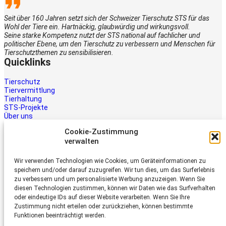
Seit über 160 Jahren setzt sich der Schweizer Tierschutz STS für das
Wohl der Tiere ein. Hartnäckig, glaubwürdig und wirkungsvoll.
Seine starke Kompetenz nutzt der STS national auf fachlicher und
politischer Ebene, um den Tierschutz zu verbessern und Menschen für
Tierschutzthemen zu sensibilisieren.
Quicklinks
Tierschutz
Tiervermittlung
Tierhaltung
STS-Projekte
Über uns
STS-Multimedia
Cookie-Zustimmung
Kontakt
verwalten
Jetzt helfen
Wir verwenden Technologien wie Cookies, um Geräteinformationen zu
Tiere brauchen Hilfe – auch Ihre.
speichern und/oder darauf zuzugreifen. Wir tun dies, um das Surferlebnis
Unterstützen Sie die Arbeit des
zu verbessern und um personalisierte Werbung anzuzeigen. Wenn Sie
Schweizer Tierschutz STS.
diesen Technologien zustimmen, können wir Daten wie das Surfverhalten
Jetzt spenden
oder eindeutige IDs auf dieser Website verarbeiten. Wenn Sie Ihre
Schweizer Tierschutz STS
Zustimmung nicht erteilen oder zurückziehen, können bestimmte
Funktionen beeinträchtigt werden.