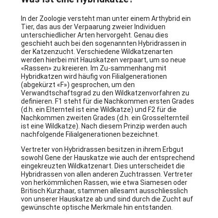
In der Zoologie versteht man unter einem Arthybrid ein
Tier, das aus der Verpaarung zweier Individuen
unterschiedlicher Arten hervorgeht. Genau dies
geschieht auch bei den sogenannten Hybridrassen in
der Katzenzucht. Verschiedene Wildkatzenarten
werden hierbei mit Hauskatzen verpaart, um so neue
«Rassen» zu kreieren. Im Zu-sammenhang mit
Hybridkatzen wird häufig von Filialgenerationen
(abgekürzt «F») gesprochen, um den
Verwandtschaftsgrad zu den Wildkatzenvorfahren zu
definieren. F1 steht für die Nachkommen ersten Grades
(d.h. ein Elternteil ist eine Wildkatze) und F2 für die
Nachkommen zweiten Grades (d.h. ein Grosselternteil
ist eine Wildkatze). Nach diesem Prinzip werden auch
nachfolgende Filialgenerationen bezeichnet.
Vertreter von Hybridrassen besitzen in ihrem Erbgut
sowohl Gene der Hauskatze wie auch der entsprechend
eingekreuzten Wildkatzenart. Dies unterscheidet die
Hybridrassen von allen anderen Zuchtrassen. Vertreter
von herkömmlichen Rassen, wie etwa Siamesen oder
Britisch Kurzhaar, stammen allesamt ausschliesslich
von unserer Hauskatze ab und sind durch die Zucht auf
gewünschte optische Merkmale hin entstanden.