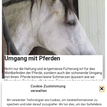
Umgang mit Pferden
Nicht nur die Haltung und artgemässe Fütterung ist für das
Wohlbefinden der Pferde, sondern auch der schonende Umgang
mit ihnen. Pferde können keine Schmerzen äussern wie wir
Menschen. Sie leiden oft stumm. Einige von ihnen zeigen ihr Leid
anhand von Körpersprache, andere lassen groben Umgang über
Cookie-Zustimmung
sich ergehen («learned helplessness»). Gewisse Ausrüstungen
verwalten
und Hilfsmittel beim Reiten können in Bezug aufs Pferdewohl
höchst problematisch sein, etwa der unsachgemässe Einsatz
Wir verwenden Technologien wie Cookies, um Geräteinformationen zu
von Hilfszügel, Gerte, Sporen oder Einsatz von Peitschen.
speichern und/oder darauf zuzugreifen. Wir tun dies, um das Surferlebnis
Scharfe Gebisse sind kritisch zu hinterfragen.