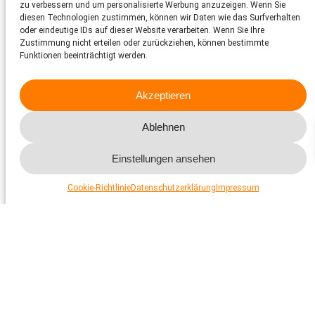
zu verbessern und um personalisierte Werbung anzuzeigen. Wenn Sie
Um einen schonenden Umgang mit Pferden zu fördern, rief der
diesen Technologien zustimmen, können wir Daten wie das Surfverhalten
STS vor einigen Jahren den «Happy Horse» Award ins Leben.
oder eindeutige IDs auf dieser Website verarbeiten. Wenn Sie Ihre
Zudem besucht der STS Pferdesportturniere und hält
Zustimmung nicht erteilen oder zurückziehen, können bestimmte
tierschutzrelevante Beobachtungen fest, mit denen er die
Funktionen beeinträchtigt werden.
zuständigen Verbände konfrontiert. Der STS reagiert mit seiner
Fachstelle Tierschutzkontrollen
auch auf Meldungen von
Privatpersonen.
Akzeptieren
Ablehnen
Einstellungen ansehen
Cookie-Richtlinie
Datenschutzerklärung
Impressum
Pferdeveranstaltungen
Pferdewohl bestimmt Zukunft des