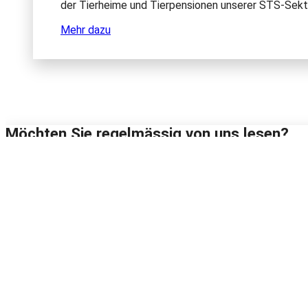
der Tierheime und Tierpensionen unserer STS-Sekt
Mehr dazu
Möchten Sie regelmässig von uns lesen?
Abonnieren Sie unsere Newsletter und seien Sie immer auf dem
Wählen Sie, welche(n) Newsletter Sie abonnieren möchten*