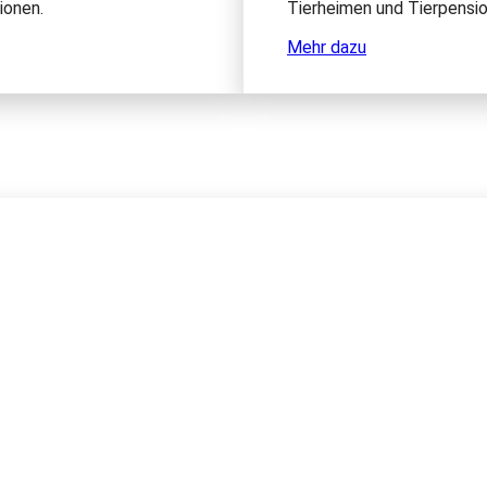
ionen.
Tierheimen und Tierpensi
Mehr dazu
 neusten Stand über unsere Tierschutzprojekte.