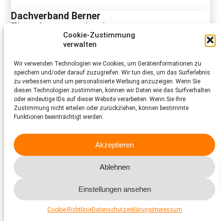
Dachverband Berner
Tierschutzorganisationen
Cookie-Zustimmung
verwalten
Sekretariat
3003 Bern
Bern
Wir verwenden Technologien wie Cookies, um Geräteinformationen zu
speichern und/oder darauf zuzugreifen. Wir tun dies, um das Surferlebnis
zu verbessern und um personalisierte Werbung anzuzeigen. Wenn Sie
Zur Webseite
diesen Technologien zustimmen, können wir Daten wie das Surfverhalten
oder eindeutige IDs auf dieser Website verarbeiten. Wenn Sie Ihre
Zustimmung nicht erteilen oder zurückziehen, können bestimmte
Fondation Neuchâteloise d’Accueil pour
Funktionen beeinträchtigt werden.
Animaux F.N.A.A.
Refuge de Cottendart
Akzeptieren
Route de Cottendart 7
2013 Colombier
Ablehnen
Neuenburg
Telefon 032 841 38 31
Einstellungen ansehen
Cookie-Richtlinie
Datenschutzerklärung
Impressum
Zur Webseite