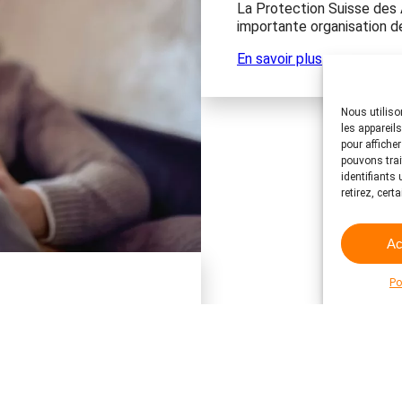
La Protection Suisse des 
importante organisation d
En savoir plus
Nous utiliso
les appareil
pour affiche
pouvons trai
identifiants
retirez, cert
Ac
Po
ation faîtière de 71
s les régions linguistiques