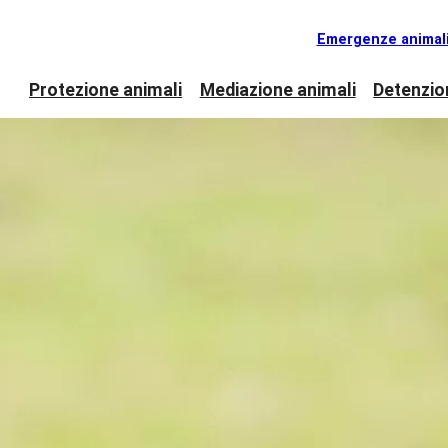
Emergenze animal
Protezione animali
Mediazione animali
Detenzio