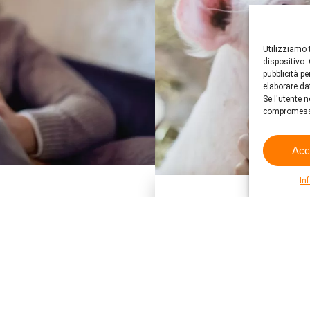
Utilizziamo 
dispositivo.
pubblicità p
elaborare da
Se l'utente n
compromess
Acc
In
Associazione
zzazione mantello di 71
La Protezione Svizzera deg
regioni linguistiche della
organizzazione per la prote
Per saperne di più