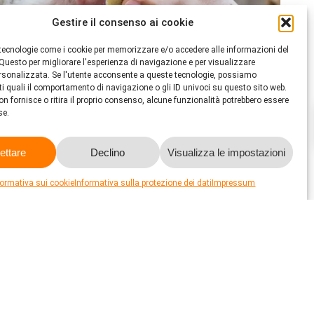
Gestire il consenso ai cookie
tecnologie come i cookie per memorizzare e/o accedere alle informazioni del
 Questo per migliorare l'esperienza di navigazione e per visualizzare
ersonalizzata. Se l'utente acconsente a queste tecnologie, possiamo
ti quali il comportamento di navigazione o gli ID univoci su questo sito web.
on fornisce o ritira il proprio consenso, alcune funzionalità potrebbero essere
e.
ettare
Declino
Visualizza le impostazioni
formativa sui cookie
Informativa sulla protezione dei dati
Impressum
li Animali STS è la più grande e importante
zione e il benessere degli animali in Svizzera.