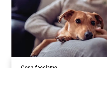
Cosa facciamo
La Protezione Svizzera degli Animali PSA è l’organi
organizzazioni di protezione degli animali in tutte le 
Svizzera e del Liechtenstein.
Per saperne di più